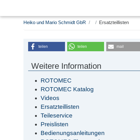
Heiko und Mario Schmidt GbR
Ersatzteillisten
teilen
teilen
mail
Weitere Information
ROTOMEC
ROTOMEC Katalog
Videos
Ersatzteillisten
Teileservice
Preislisten
Bedienungsanleitungen