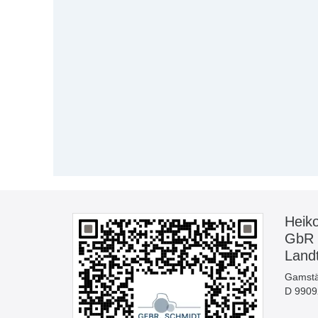
Heik
GbR
Land
Gamstä
D 99092