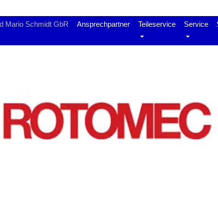
nd Mario Schmidt GbR
Ansprechpartner
Teileservice
Service