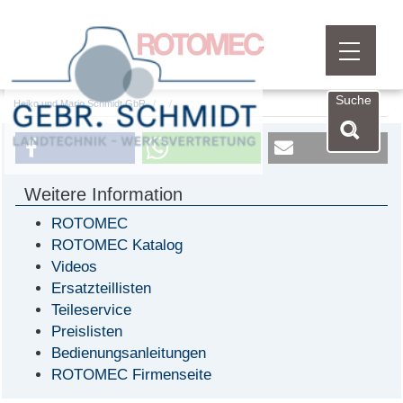
Menü öf
Suche
Heiko und Mario Schmidt GbR
Weitere Information
ROTOMEC
ROTOMEC Katalog
Videos
Ersatzteillisten
Teileservice
Preislisten
Bedienungsanleitungen
ROTOMEC Firmenseite