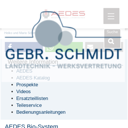
Menü öf
Suche
Heiko und Mario Schmidt GbR
AEDES
Weitere Information
AEDES
AEDES Katalog
Prospekte
Videos
Ersatzteillisten
Teileservice
Bedienungsanleitungen
AEDES Bio-System