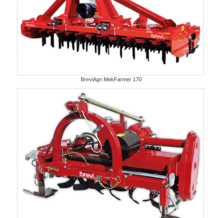
BreviAgri MekFarmer 170