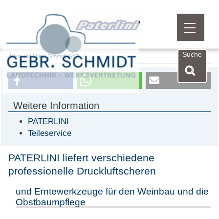
Menü öf
Suche
Heiko und Mario Schmidt GbR
Weitere Information
PATERLINI
Teileservice
PATERLINI liefert verschiedene
professionelle Druckluftscheren
und Erntewerkzeuge für den Weinbau und die
Obstbaumpflege