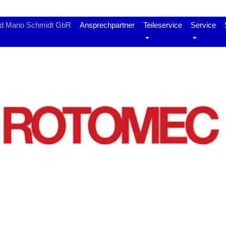
nd Mario Schmidt GbR
Ansprechpartner
Teileservice
Service