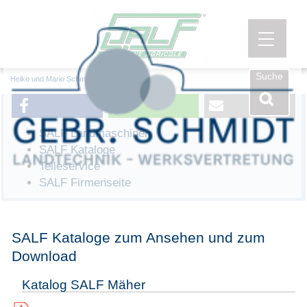
Menü öf
Suche
Heiko und Mario Schmidt GbR
SALF Landmaschinen
SALF Kataloge
Teileservice
SALF Firmenseite
SALF Kataloge zum Ansehen und zum
Download
Katalog SALF Mäher