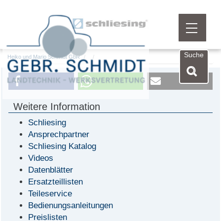
Menü öf
Suche
Heiko und Mario Schmidt GbR
Weitere Information
Schliesing
Ansprechpartner
Schliesing Katalog
Videos
Datenblätter
Ersatzteillisten
Teileservice
Bedienungsanleitungen
Preislisten