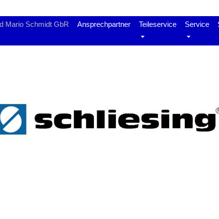
nd Mario Schmidt GbR
Ansprechpartner
Teileservice
Service