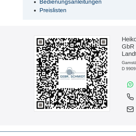
Bedienungsanleitungen
Preislisten
Heik
GbR
Land
Gamstä
D 99092