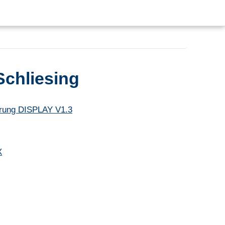
chliesing
rung DISPLAY V1.3
X