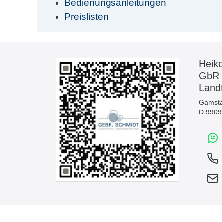
Bedienungsanleitungen
Preislisten
Heik
GbR
Land
Gamstä
D 99092