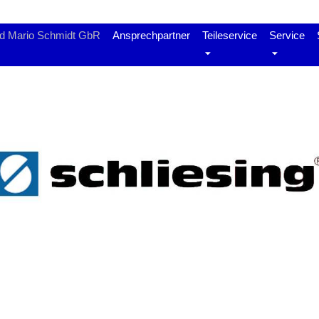
nd Mario Schmidt GbR
Ansprechpartner
Teileservice
Service