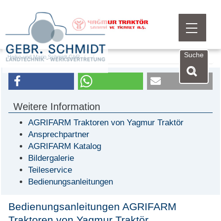
Menü öf
Suche
Heiko und Mario Schmidt GbR
Weitere Information
AGRIFARM Traktoren von Yagmur Traktör
Ansprechpartner
AGRIFARM Katalog
Bildergalerie
Teileservice
Bedienungsanleitungen
Bedienungsanleitungen AGRIFARM
Traktoren von Yagmur Traktör