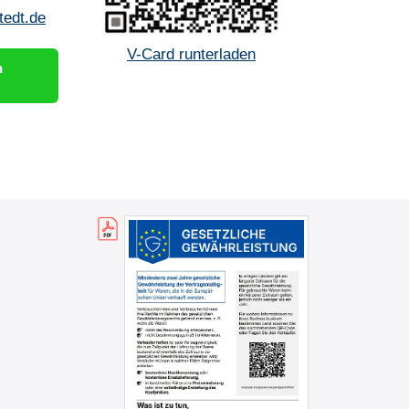
edt.de
V-Card runterladen
n