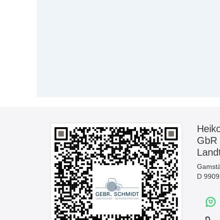
Heik
GbR
Land
Gamstä
D 99092