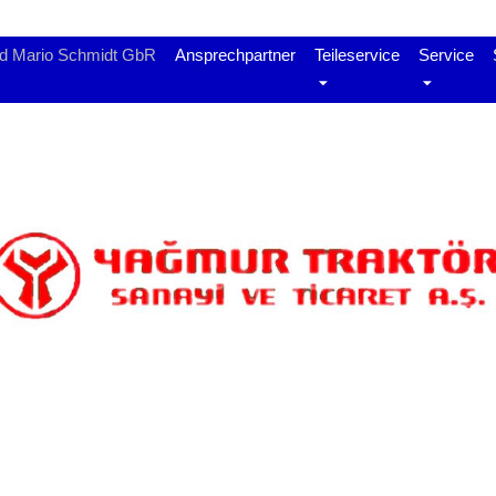
nd Mario Schmidt GbR
Ansprechpartner
Teileservice
Service