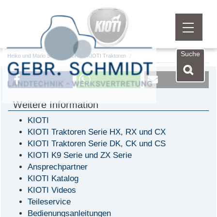
Menü öf
Suche
Heiko und Mario Schmidt GbR
KIOTI Traktoren
Weitere Information
KIOTI
KIOTI Traktoren Serie HX, RX und CX
KIOTI Traktoren Serie DK, CK und CS
KIOTI K9 Serie und ZX Serie
Ansprechpartner
KIOTI Katalog
KIOTI Videos
Teileservice
Bedienungsanleitungen