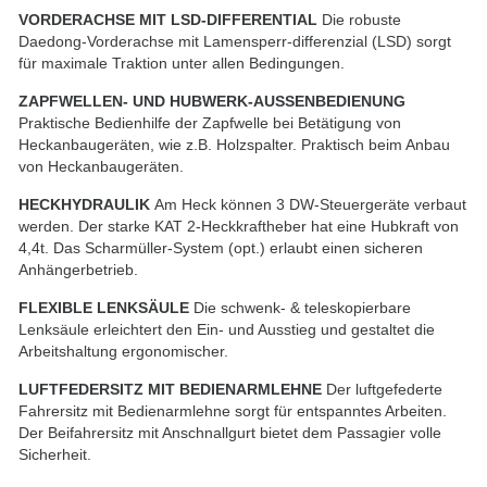
VORDERACHSE MIT LSD-DIFFERENTIAL
Die robuste
Daedong-Vorderachse mit Lamensperr-differenzial (LSD) sorgt
für maximale Traktion unter allen Bedingungen.
ZAPFWELLEN- UND HUBWERK-AUSSENBEDIENUNG
Praktische Bedienhilfe der Zapfwelle bei Betätigung von
Heckanbaugeräten, wie z.B. Holzspalter. Praktisch beim Anbau
von Heckanbaugeräten.
HECKHYDRAULIK
Am Heck können 3 DW-Steuergeräte verbaut
werden. Der starke KAT 2-Heckkraftheber hat eine Hubkraft von
4,4t. Das Scharmüller-System (opt.) erlaubt einen sicheren
Anhängerbetrieb.
FLEXIBLE LENKSÄULE
Die schwenk- & teleskopierbare
Lenksäule erleichtert den Ein- und Ausstieg und gestaltet die
Arbeitshaltung ergonomischer.
LUFTFEDERSITZ MIT BEDIENARMLEHNE
Der luftgefederte
Fahrersitz mit Bedienarmlehne sorgt für entspanntes Arbeiten.
Der Beifahrersitz mit Anschnallgurt bietet dem Passagier volle
Sicherheit.