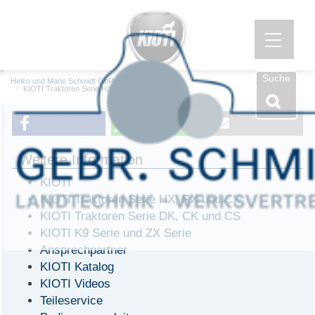
Menü öf
Suche
Heiko und Mario Schmidt GbR
KIOTI Traktoren
KIOTI Traktoren Serie HX, RX und CX
Weitere Information
KIOTI
KIOTI Traktoren Serie HX, RX und CX
KIOTI Traktoren Serie DK, CK und CS
KIOTI K9 Serie und ZX Serie
Ansprechpartner
KIOTI Katalog
KIOTI Videos
Teileservice