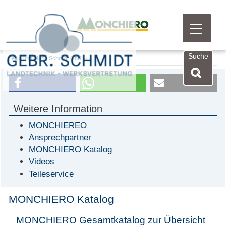
Menü öf
Suche
Heiko und Mario Schmidt GbR
Weitere Information
MONCHIEREO
Ansprechpartner
MONCHIERO Katalog
Videos
Teileservice
MONCHIERO Katalog
MONCHIERO Gesamtkatalog zur Übersicht