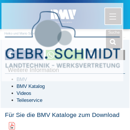
Menü öf
Suche
Heiko und Mario Schmidt GbR
Weitere Information
BMV
BMV Katalog
Videos
Teileservice
Für Sie die BMV Kataloge zum Download