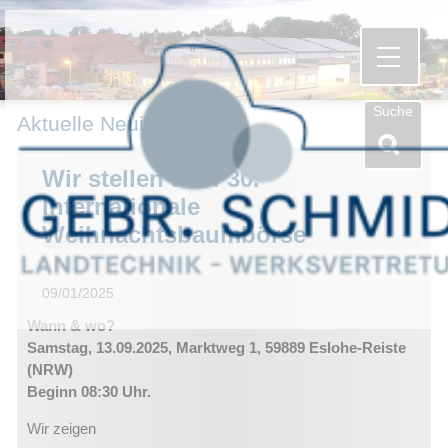
Menü öf
Suche
Aktuelle Neuigkeiten
Wir stellen aus: 30.
Internationale
Weihnachtsbaumbörse
09/01/2025
Wann & wo?
Samstag, 13.09.2025, Marktweg 1, 59889 Eslohe-Reiste
(NRW)
Beginn 08:30 Uhr.
Wir zeigen